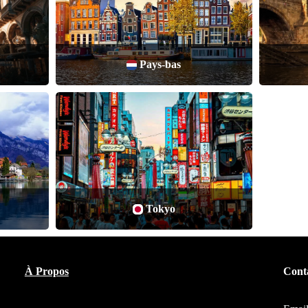
Pays-bas
Tokyo
À Propos
Cont