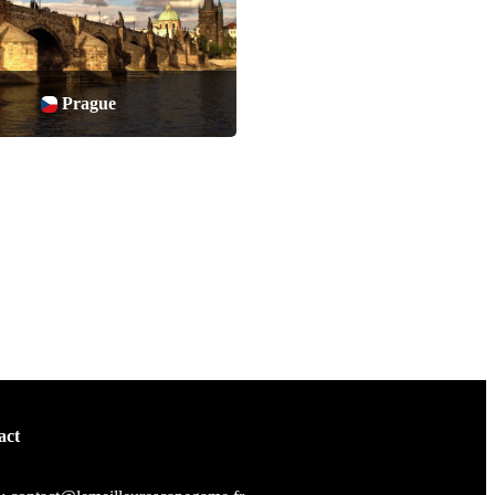
Prague
act