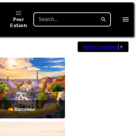
🙋‍♂️
Pour
Enfants
Select Language
▼
Barcelone