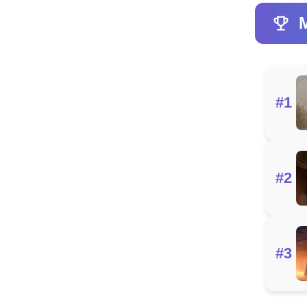
#1
#2
#3