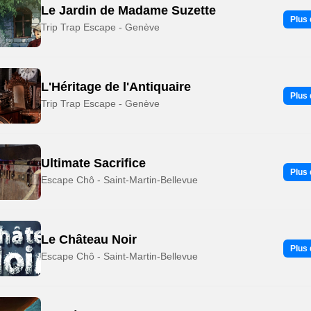
Le Jardin de Madame Suzette
Plus 
Trip Trap Escape - Genève
L'Héritage de l'Antiquaire
Plus 
Trip Trap Escape - Genève
Ultimate Sacrifice
Plus 
Escape Chô - Saint-Martin-Bellevue
Le Château Noir
Plus 
Escape Chô - Saint-Martin-Bellevue