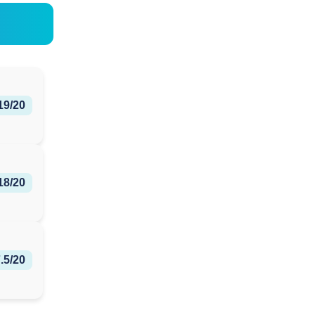
19/20
18/20
.5/20