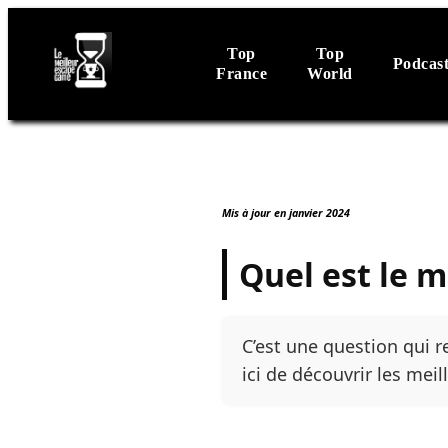
Top
Top
Podcas
France
World
Mis à jour en janvier 2024
Quel est le 
C’est une question qui 
ici de découvrir les mei