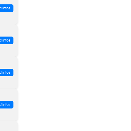
d'infos
d'infos
d'infos
d'infos