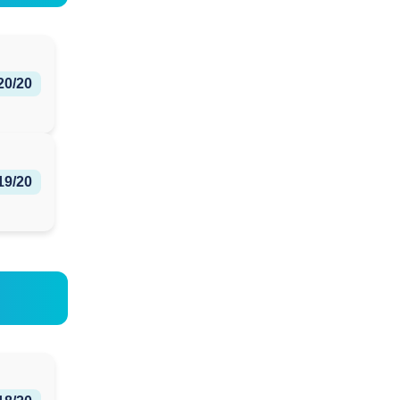
20/20
19/20