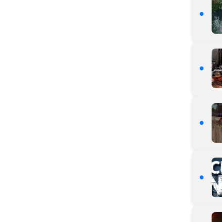
•
•
•
•