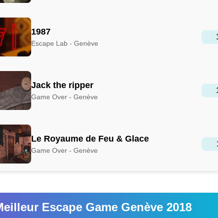
1987
Escape Lab - Genève
Jack the ripper
Game Over - Genève
Le Royaume de Feu & Glace
Game Over - Genève
Meilleur Escape Game Genève 2018