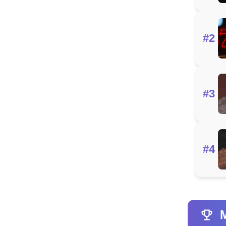
#2
#3
#4