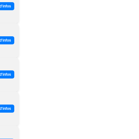
d'infos
d'infos
d'infos
d'infos