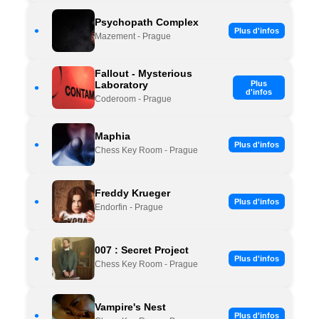
Psychopath Complex
•
Plus d'infos
Mazement - Prague
Fallout - Mysterious
Laboratory
Plus
•
d'infos
Coderoom - Prague
Maphia
•
Plus d'infos
Chess Key Room - Prague
Freddy Krueger
•
Plus d'infos
Endorfin - Prague
007 : Secret Project
•
Plus d'infos
Chess Key Room - Prague
Vampire's Nest
•
Plus d'infos