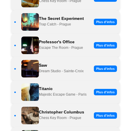
Chess Key Room - Prague
The Secret Experiment
•
Plus d'infos
Trap Catch - Prague
Professor's Office
•
Plus d'infos
Escape The Room - Prague
Saw
•
Plus d'infos
Dream Studio - Sainte-Croix
Titanic
•
Plus d'infos
Majestic Escape Game - Paris
Christopher Columbus
•
Plus d'infos
Chess Key Room - Prague