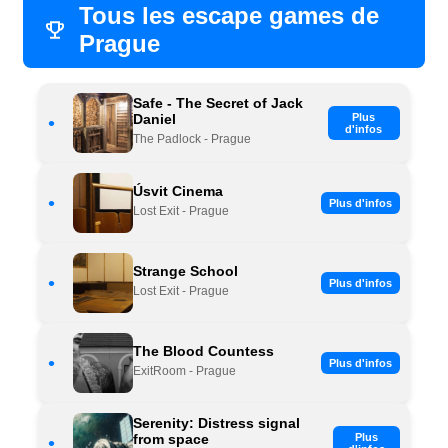
Tous les escape games de
Prague
Safe - The Secret of Jack
Daniel
Plus
•
d'infos
The Padlock - Prague
Úsvit Cinema
•
Plus d'infos
Lost Exit - Prague
Strange School
•
Plus d'infos
Lost Exit - Prague
The Blood Countess
•
Plus d'infos
ExitRoom - Prague
Serenity: Distress signal
from space
Plus
•