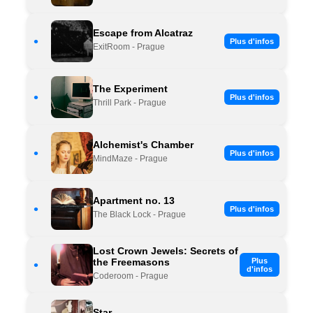
Escape from Alcatraz
•
Plus d'infos
ExitRoom - Prague
The Experiment
•
Plus d'infos
Thrill Park - Prague
Alchemist's Chamber
•
Plus d'infos
MindMaze - Prague
Apartment no. 13
•
Plus d'infos
The Black Lock - Prague
Lost Crown Jewels: Secrets of
the Freemasons
Plus
•
d'infos
Coderoom - Prague
Star