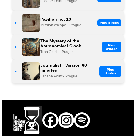
Escape Point - Prague
Pavillon no. 13
•
Plus d'infos
Mission escape - Prague
The Mystery of the
Astronomical Clock
Plus
•
d'infos
Trap Catch - Prague
Journalist - Version 60
minutes
Plus
•
d'infos
Escape Point - Prague