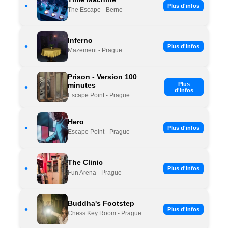
•
Plus d'infos
The Escape - Berne
Inferno
•
Plus d'infos
Mazement - Prague
Prison - Version 100
minutes
Plus
•
d'infos
Escape Point - Prague
Hero
•
Plus d'infos
Escape Point - Prague
The Clinic
•
Plus d'infos
Fun Arena - Prague
Buddha's Footstep
•
Plus d'infos
Chess Key Room - Prague