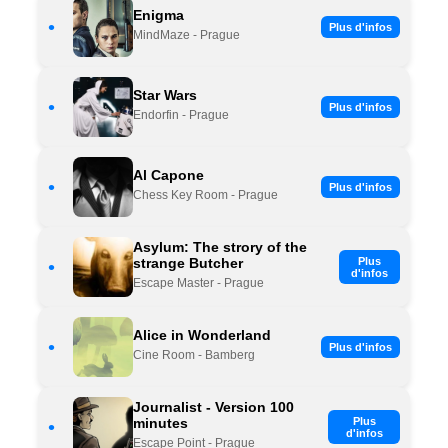
Enigma
•
Plus d'infos
MindMaze - Prague
Star Wars
•
Plus d'infos
Endorfin - Prague
Al Capone
•
Plus d'infos
Chess Key Room - Prague
Asylum: The strory of the
strange Butcher
Plus
•
d'infos
Escape Master - Prague
Alice in Wonderland
•
Plus d'infos
Cine Room - Bamberg
Journalist - Version 100
minutes
Plus
•
d'infos
Escape Point - Prague