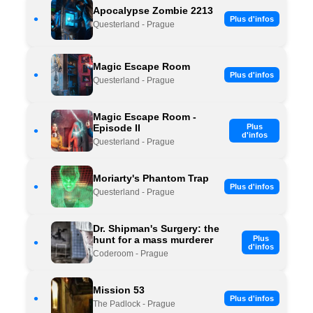
Apocalypse Zombie 2213
•
Plus d'infos
Questerland - Prague
Magic Escape Room
•
Plus d'infos
Questerland - Prague
Magic Escape Room -
Episode II
Plus
•
d'infos
Questerland - Prague
Moriarty's Phantom Trap
•
Plus d'infos
Questerland - Prague
Dr. Shipman's Surgery: the
hunt for a mass murderer
Plus
•
d'infos
Coderoom - Prague
Mission 53
•
Plus d'infos
The Padlock - Prague