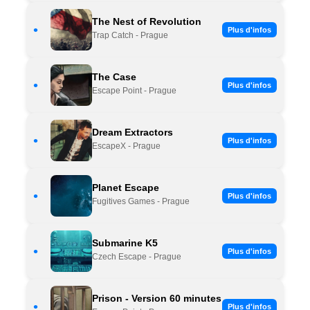
The Nest of Revolution
•
Plus d'infos
Trap Catch - Prague
The Case
•
Plus d'infos
Escape Point - Prague
Dream Extractors
•
Plus d'infos
EscapeX - Prague
Planet Escape
•
Plus d'infos
Fugitives Games - Prague
Submarine K5
•
Plus d'infos
Czech Escape - Prague
Prison - Version 60 minutes
•
Plus d'infos