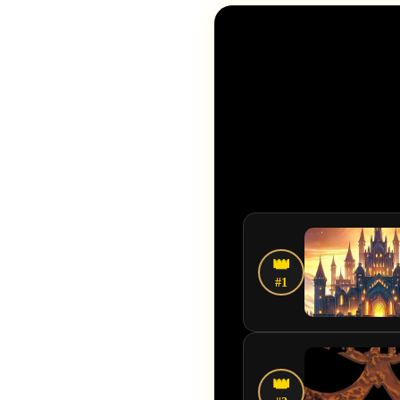
👑
#1
👑