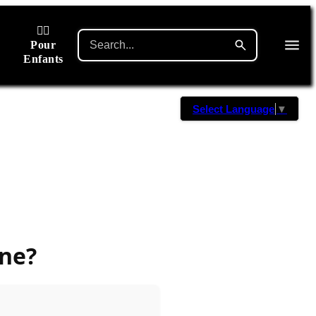
🙋‍♂️
Pour
Enfants
Select Language
▼
gne?