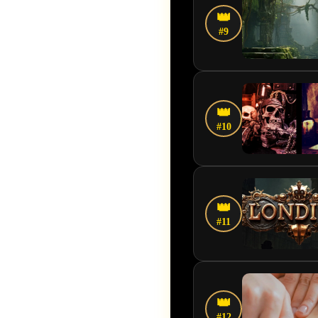
👑
#9
👑
#10
👑
#11
👑
#12