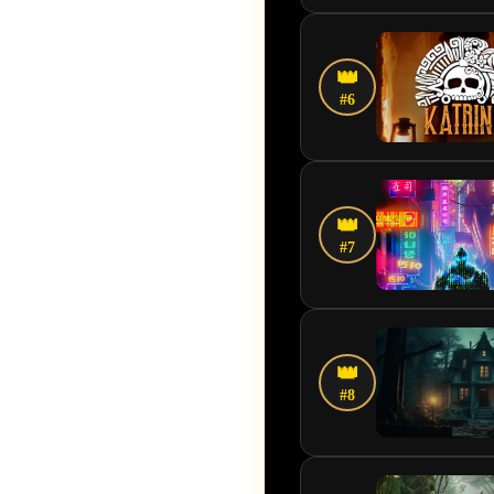
👑
#6
👑
#7
👑
#8