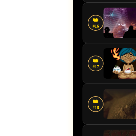
👑
#16
👑
#17
👑
#18