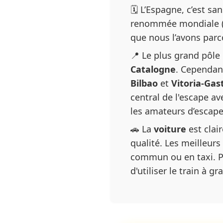
🗓 L’Espagne, c’est s
renommée mondiale 
que nous l’avons par
📍 Le plus grand pôle 
Catalogne
. Cependan
Bilbao
et
Vitoria-Gas
central de l'escape av
les amateurs d’escap
🚗 La
voiture
est clai
qualité. Les meilleur
commun ou en taxi. Po
d'utiliser le train à 