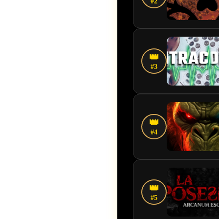
#2
👑
#3
👑
#4
👑
#5