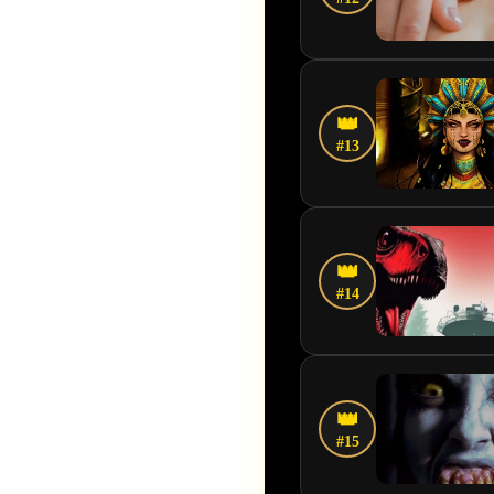
👑
#13
👑
#14
👑
#15