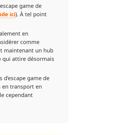
 d’escape game de
de ici
). À tel point
ralement en
onsidérer comme
st maintenant un hub
e
qui attire désormais
lus d’escape game de
s en transport en
lle cependant