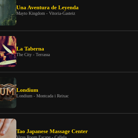
Una Aventura de Leyenda
Mayto Kingdom - Vitoria-Gasteiz
La Taberna
The City - Terrassa
Londium
Londium - Montcada i Reixac
Tao Japanese Massage Center
Virus Room Escape - Callela