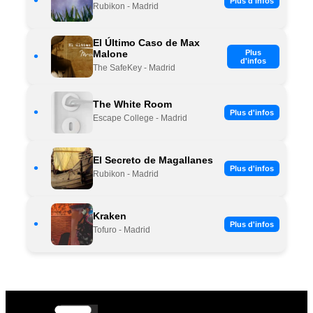
•
Plus d'infos
Rubikon - Madrid
El Último Caso de Max
Malone
Plus
•
d'infos
The SafeKey - Madrid
The White Room
•
Plus d'infos
Escape College - Madrid
El Secreto de Magallanes
•
Plus d'infos
Rubikon - Madrid
Kraken
•
Plus d'infos
Tofuro - Madrid