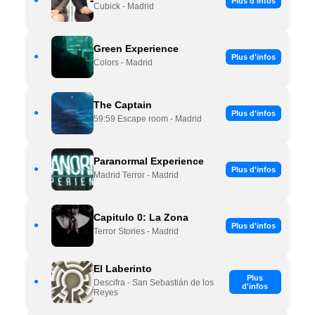
•
Plus d'infos
Cubick - Madrid
Green Experience
•
Plus d'infos
Colors - Madrid
The Captain
•
Plus d'infos
59:59 Escape room - Madrid
Paranormal Experience
•
Plus d'infos
Madrid Terror - Madrid
Capitulo 0: La Zona
•
Plus d'infos
Terror Stories - Madrid
El Laberinto
Plus
•
Descifra - San Sebastián de los
d'infos
Reyes