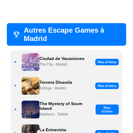
Autres Escape Games à
Madrid
Ciudad de Vacaciones
•
Plus d'infos
The City - Madrid
Tercera Dinastía
•
Plus d'infos
Esfinge - Madrid
The Mystery of Scum
Island
Plus
•
d'infos
Madness - Tolède
La Entrevista