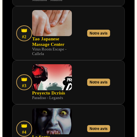
👑
Notre avis
#2
Tao Japanese
Massage Center
Virus Room Escape -
Callela
👑
Notre avis
#3
Proyecto Dcrisis
Paradiso - Leganés
👑
Notre avis
#4
La Santa