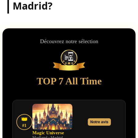
Madrid?
Découvrez notre sélection
TOP 7 All Time
👑
Notre avis
#1
Magic Universe
Madland - Madrid