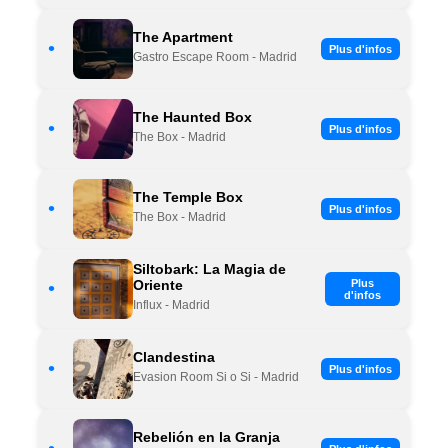
The Apartment
•
Plus d'infos
Gastro Escape Room - Madrid
The Haunted Box
•
Plus d'infos
The Box - Madrid
The Temple Box
•
Plus d'infos
The Box - Madrid
Siltobark: La Magia de
Oriente
Plus
•
d'infos
Influx - Madrid
Clandestina
•
Plus d'infos
Evasion Room Si o Si - Madrid
Rebelión en la Granja