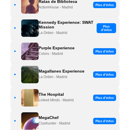
Ratas de Biblioteca
•
Plus d'infos
ActionHouse - Madrid
Kennedy Experience: SWAT
Mission
Plus
•
d'infos
La Orden - Madrid
Purple Experience
•
Plus d'infos
Colors - Madrid
Magallanes Experience
•
Plus d'infos
La Orden - Madrid
The Hospital
•
Plus d'infos
Linked Minds - Madrid
MegaChef
•
Plus d'infos
Cluehunter - Madrid