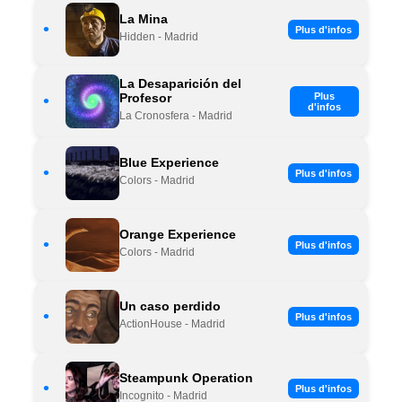
La Mina
•
Plus d'infos
Hidden - Madrid
La Desaparición del
Profesor
Plus
•
d'infos
La Cronosfera - Madrid
Blue Experience
•
Plus d'infos
Colors - Madrid
Orange Experience
•
Plus d'infos
Colors - Madrid
Un caso perdido
•
Plus d'infos
ActionHouse - Madrid
Steampunk Operation
•
Plus d'infos
Incognito - Madrid