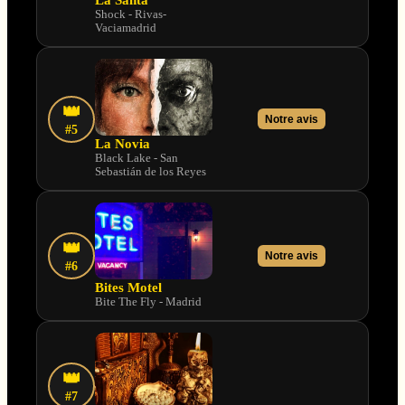
Shock - Rivas-
Vaciamadrid
👑
Notre avis
#5
La Novia
Black Lake - San
Sebastián de los Reyes
👑
Notre avis
#6
Bites Motel
Bite The Fly - Madrid
👑
#7