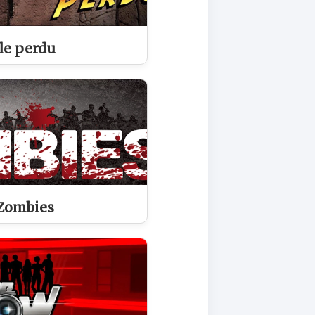
le perdu
 Zombies