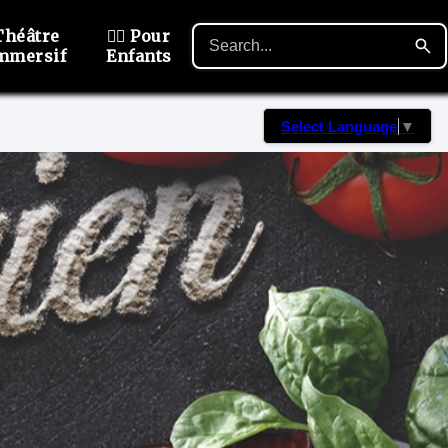
Théâtre
🙋‍♂️ Pour
mmersif
Enfants
Select Language
▼