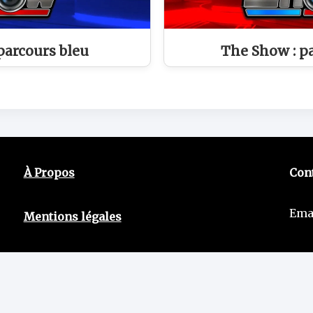
parcours bleu
The Show : p
À Propos
Con
Ema
Mentions légales