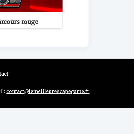
arcours rouge
tact
il:
contact@lemeilleurescapegame.fr