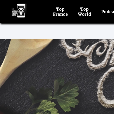
Top
Top
Podca
France
World