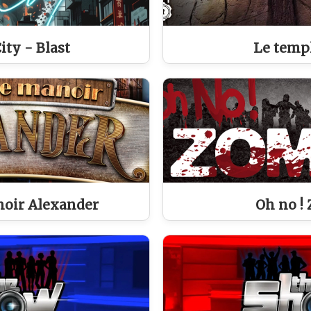
ty - Blast
Le temp
noir Alexander
Oh no !