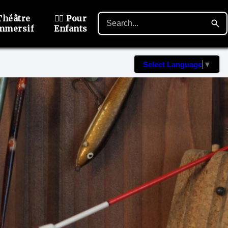
Théâtre
🙋‍♂️ Pour
mmersif
Enfants
Select Language
▼