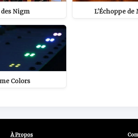
e des Nigm
L'Échoppe de
me Colors
À Propos
Con