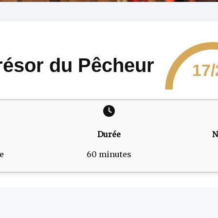
résor du Pêcheur
17/
Durée
N
e
60 minutes