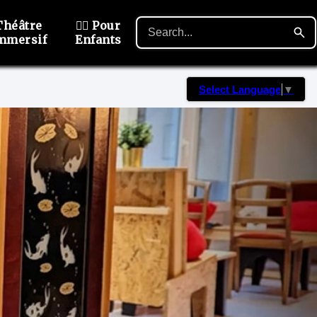
Théâtre
🙋‍♂️ Pour
mmersif
Enfants
Select Language
▼