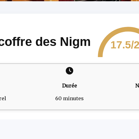
coffre des Nigm
17.5/
Durée
N
rel
60 minutes