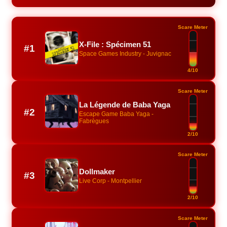
Scare Meter
X-File : Spécimen 51
#1
Space Games Industry - Juvignac
4/10
Scare Meter
La Légende de Baba Yaga
#2
Escape Game Baba Yaga -
Fabrègues
2/10
Scare Meter
Dollmaker
#3
Live Corp - Montpellier
2/10
Scare Meter