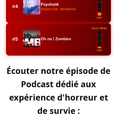
Psychotik
#4
Mission Exit - Montpellier
2/10
Scare Meter
#5
Oh no ! Zombies
1/10
Écouter notre épisode de
Podcast dédié aux
expérience d'horreur et
de survie :