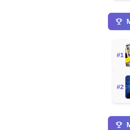
M
#1
#2
M