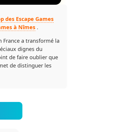
top des Escape Games
Games à Nîmes
.
n France a transformé la
péciaux dignes du
int de faire oublier que
rmet de distinguer les