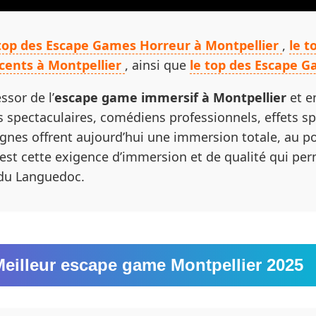
 top des Escape Games Horreur à Montpellier
,
le 
cents à Montpellier
, ainsi que
le top des Escape 
ssor de l’
escape game immersif à Montpellier
et e
s spectaculaires, comédiens professionnels, effets s
gnes offrent aujourd’hui une immersion totale, au po
 C’est cette exigence d’immersion et de qualité qui pe
 du Languedoc.
eilleur escape game Montpellier 2025