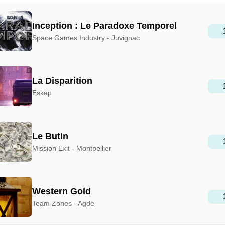
Inception : Le Paradoxe Temporel
Space Games Industry - Juvignac
La Disparition
Eskap
Le Butin
Mission Exit - Montpellier
Western Gold
Team Zones - Agde