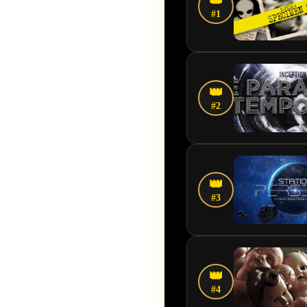
👑
#1
👑
#2
👑
#3
👑
#4