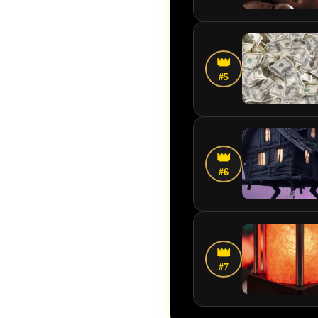
👑
#5
👑
#6
👑
#7