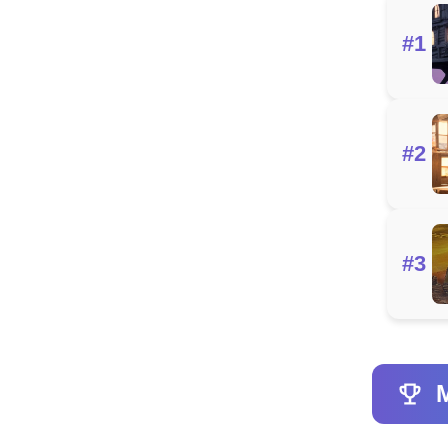
#1
#2
#3
M