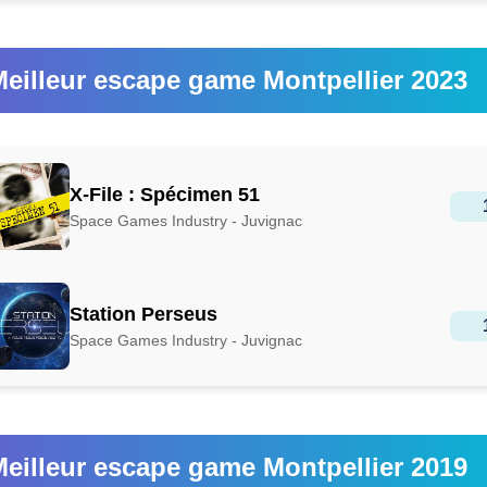
eilleur escape game Montpellier 2023
X-File : Spécimen 51
Space Games Industry - Juvignac
Station Perseus
Space Games Industry - Juvignac
eilleur escape game Montpellier 2019