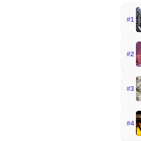
#1
#2
#3
#4