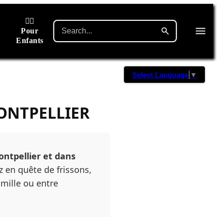
🙋‍♂️
Pour
Enfants
Select Language
▼
ONTPELLIER
ntpellier et dans
z en quête de frissons,
mille ou entre