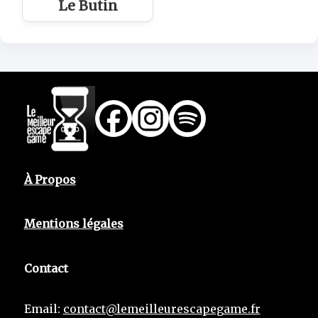
Le Butin
À Propos
Mentions légales
Contact
Email:
contact@lemeilleurescapegame.fr