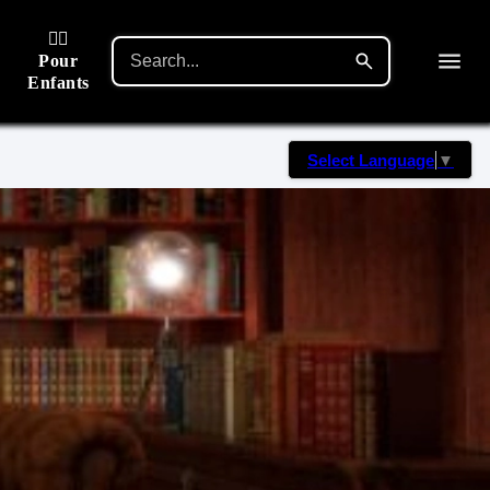
🙋‍♂️
Pour
Enfants
Select Language
▼