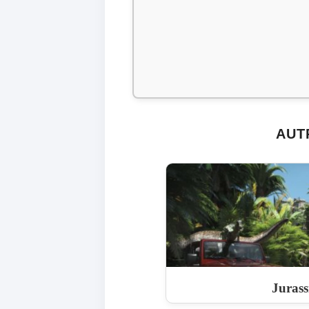
AUT
Jurass