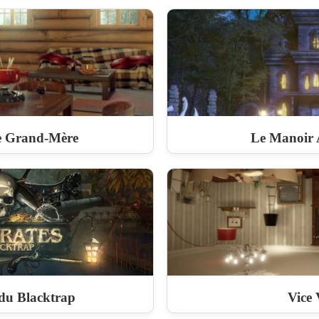
e Grand-Mère
Le Manoir
 du Blacktrap
Vice 