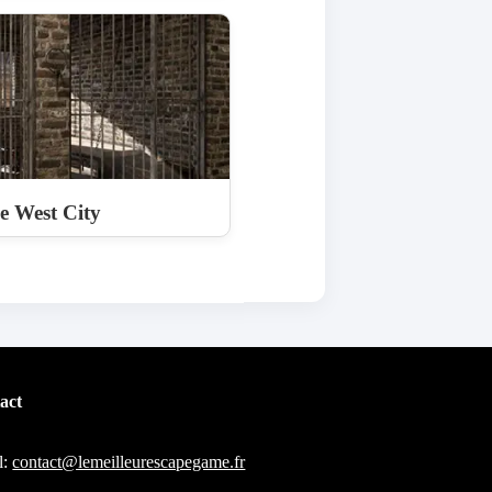
e West City
act
l:
contact@lemeilleurescapegame.fr