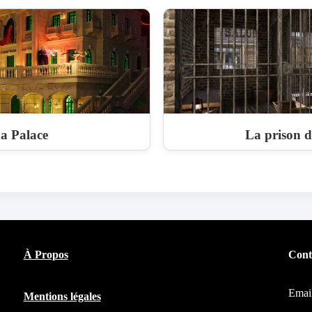
a Palace
La prison d
À Propos
Cont
Emai
Mentions légales