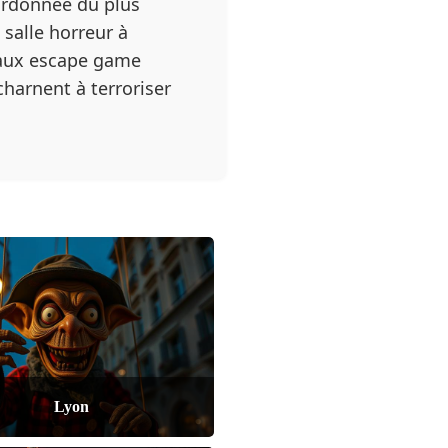
 ordonnée du plus
 salle horreur à
c aux escape game
harnent à terroriser
Lyon