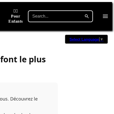
🙋‍♂️
Pour
Enfants
Select Language
▼
font le plus
vous. Découvrez le