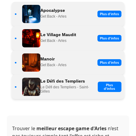
Apocalypse
•
Plus d'infos
Get Back - Arles
Le Village Maudit
•
Plus d'infos
Get Back - Arles
Manoir
•
Plus d'infos
Get Back - Arles
Le Défi des Templiers
Plus
•
Le Défi des Templiers - Saint-
d'infos
Gilles
Trouver le
meilleur escape game d'Arles
n’est