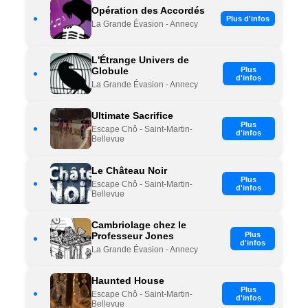
Opération des Accordés
•
Plus d'infos
La Grande Évasion - Annecy
L'Étrange Univers de
Globule
Plus
•
d'infos
La Grande Évasion - Annecy
Ultimate Sacrifice
Plus
•
Escape Chô - Saint-Martin-
d'infos
Bellevue
Le Château Noir
Plus
•
Escape Chô - Saint-Martin-
d'infos
Bellevue
Cambriolage chez le
Professeur Jones
Plus
•
d'infos
La Grande Évasion - Annecy
Haunted House
Plus
•
Escape Chô - Saint-Martin-
d'infos
Bellevue