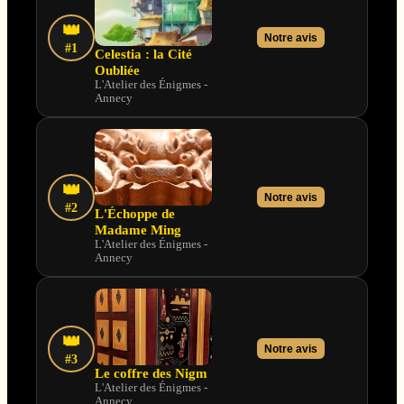
👑
Notre avis
#1
Celestia : la Cité
Oubliée
L'Atelier des Énigmes -
Annecy
👑
Notre avis
#2
L'Échoppe de
Madame Ming
L'Atelier des Énigmes -
Annecy
👑
Notre avis
#3
Le coffre des Nigm
L'Atelier des Énigmes -
Annecy