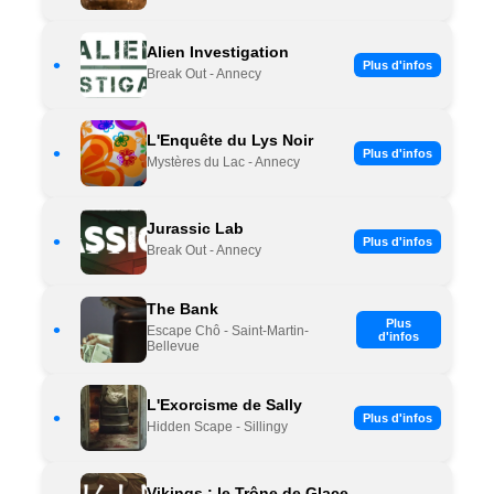
Alien Investigation
•
Plus d'infos
Break Out - Annecy
L'Enquête du Lys Noir
•
Plus d'infos
Mystères du Lac - Annecy
Jurassic Lab
•
Plus d'infos
Break Out - Annecy
The Bank
Plus
•
Escape Chô - Saint-Martin-
d'infos
Bellevue
L'Exorcisme de Sally
•
Plus d'infos
Hidden Scape - Sillingy
Vikings : le Trône de Glace