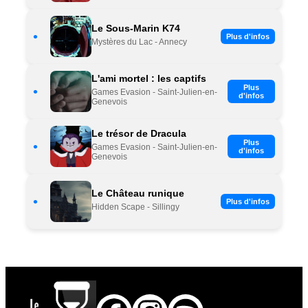
Le Sous-Marin K74
•
Plus d'infos
Mystères du Lac - Annecy
L'ami mortel : les captifs
Plus
•
Games Evasion - Saint-Julien-en-
d'infos
Genevois
Le trésor de Dracula
Plus
•
Games Evasion - Saint-Julien-en-
d'infos
Genevois
Le Château runique
•
Plus d'infos
Hidden Scape - Sillingy