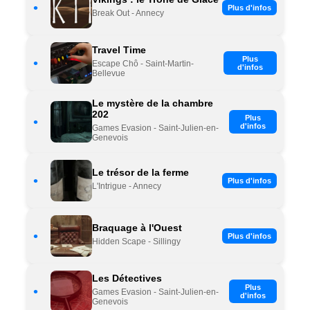
•
Plus d'infos
Break Out - Annecy
Travel Time
Plus
•
Escape Chô - Saint-Martin-
d'infos
Bellevue
Le mystère de la chambre
202
Plus
•
d'infos
Games Evasion - Saint-Julien-en-
Genevois
Le trésor de la ferme
•
Plus d'infos
L'Intrigue - Annecy
Braquage à l'Ouest
•
Plus d'infos
Hidden Scape - Sillingy
Les Détectives
Plus
•
Games Evasion - Saint-Julien-en-
d'infos
Genevois