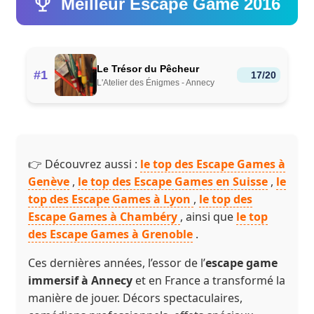
Meilleur Escape Game 2016
Le Trésor du Pêcheur
#1
17/20
L'Atelier des Énigmes - Annecy
👉 Découvrez aussi :
le top des Escape Games à
Genève
,
le top des Escape Games en Suisse
,
le
top des Escape Games à Lyon
,
le top des
Escape Games à Chambéry
, ainsi que
le top
des Escape Games à Grenoble
.
Ces dernières années, l’essor de l’
escape game
immersif à Annecy
et en France a transformé la
manière de jouer. Décors spectaculaires,