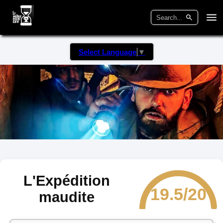
Select Language
▼
L'Expédition
19.5/20
maudite