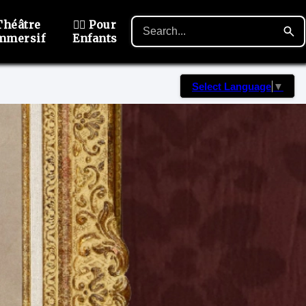
Théâtre
🙋‍♂️ Pour
mmersif
Enfants
Select Language
▼