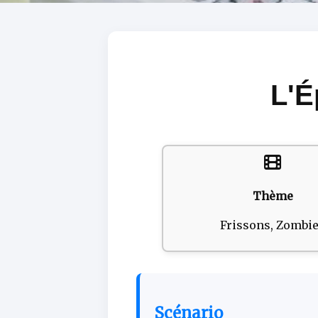
L'É
Thème
Frissons, Zombi
Scénario