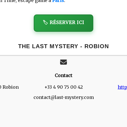
am Time, escape game à
Paris
.
🏷️ RÉSERVER ICI
THE LAST MYSTERY - ROBION
Contact
0 Robion
+33 4 90 75 00 42
htt
contact@last-mystery.com