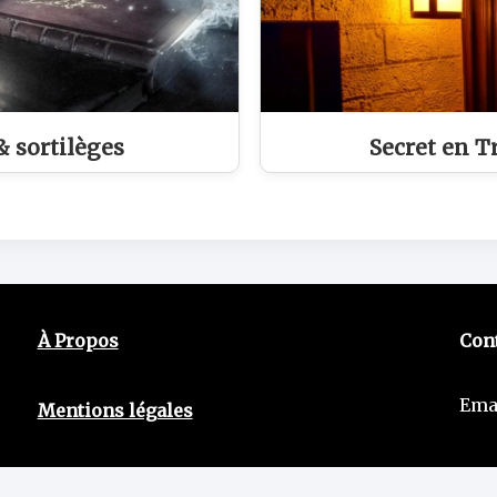
 sortilèges
Secret en T
À Propos
Con
Ema
Mentions légales