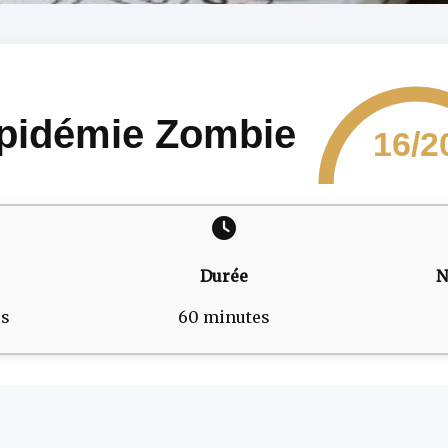
pidémie Zombie
16/2
Durée
N
es
60 minutes