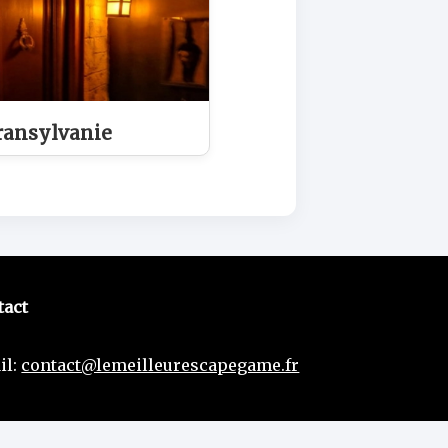
ransylvanie
tact
il:
contact@lemeilleurescapegame.fr