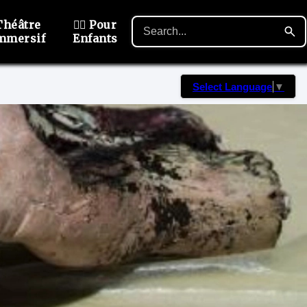
Théâtre
🙋‍♂️ Pour
mmersif
Enfants
Select Language
▼