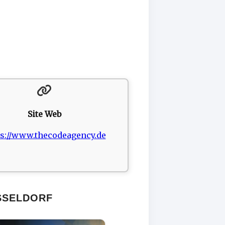
Site Web
ps://www.thecodeagency.de
SSELDORF