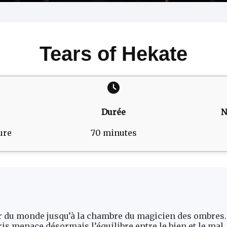
Tears of Hekate
Durée
N
ure
70 minutes
 du monde jusqu’à la chambre du magicien des ombres. A
 menace désormais l’équilibre entre le bien et le mal. 