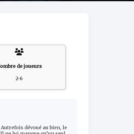
ombre de joueurs
2-6
utrefois dévoué au bien, le
Il ne lui manque qu’un seul