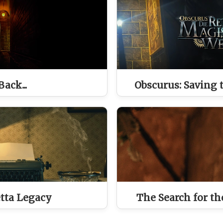
 Back...
Obscurus: Saving 
tta Legacy
The Search for th