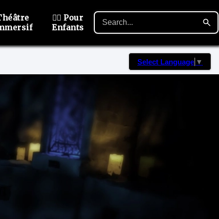
Théâtre
🙋‍♂️ Pour
mmersif
Enfants
Select Language
▼