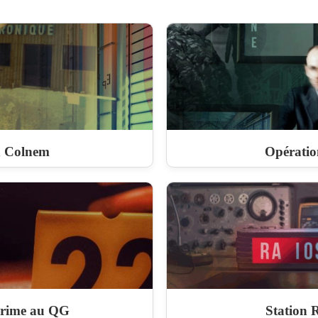
n Colnem
Opérati
Crime au QG
Station 