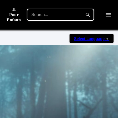
🙋‍♂️
Pour
Enfants
Select Language
▼