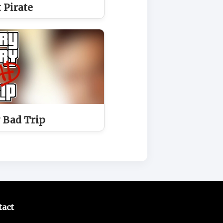
 Pirate
 Bad Trip
tact