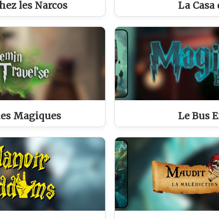
hez les Narcos
La Casa 
ues Magiques
Le Bus E