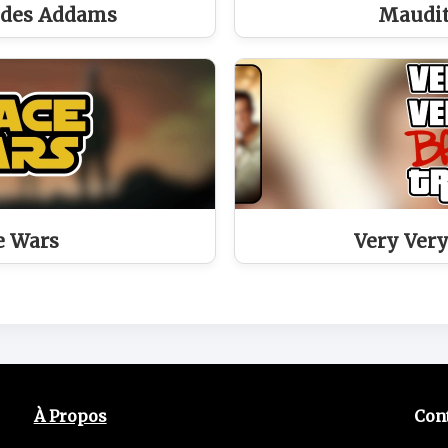
 des Addams
Maudit
e Wars
Very Very
À Propos
Con