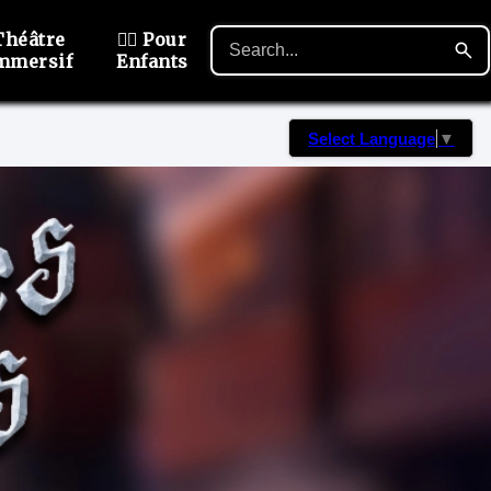
Théâtre
🙋‍♂️ Pour
mmersif
Enfants
Select Language
▼