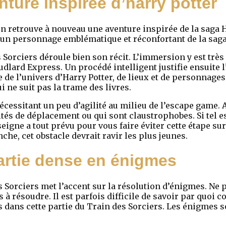
nture inspirée d’harry potter
n retrouve à nouveau une aventure inspirée de la saga H
c un personnage emblématique et réconfortant de la saga
Sorciers déroule bien son récit. L’immersion y est très 
dlard Express. Un procédé intelligent justifie ensuite l
re de l’univers d’Harry Potter, de lieux et de personnag
i ne suit pas la trame des livres.
écessitant un peu d’agilité au milieu de l’escape game.
ltés de déplacement ou qui sont claustrophobes. Si tel es
seigne a tout prévu pour vous faire éviter cette étape s
che, cet obstacle devrait ravir les plus jeunes.
rtie dense en énigmes
 Sorciers met l’accent sur la résolution d’énigmes. Ne 
s à résoudre. Il est parfois difficile de savoir par quoi
s dans cette partie du Train des Sorciers. Les énigmes s