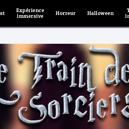
Expérience
st
Horreur
Halloween
immersive
i