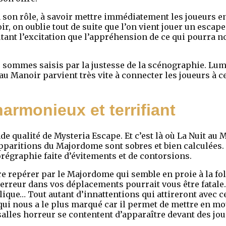
n son rôle, à savoir mettre immédiatement les joueurs e
, on oublie tout de suite que l’on vient jouer un esca
tant l’excitation que l’appréhension de ce qui pourra no
 sommes saisis par la justesse de la scénographie. Lum
 au Manoir parvient très vite à connecter les joueurs à c
harmonieux et terrifiant
de qualité de Mysteria Escape. Et c’est là où La Nuit au
paritions du Majordome sont sobres et bien calculées. El
orégraphie faite d’évitements et de contorsions.
re repérer par le Majordome qui semble en proie à la fol
e erreur dans vos déplacements pourrait vous être fatal
ique… Tout autant d’innattentions qui attireront avec ce
s qui nous a le plus marqué car il permet de mettre en m
alles horreur se contentent d’apparaître devant des joue