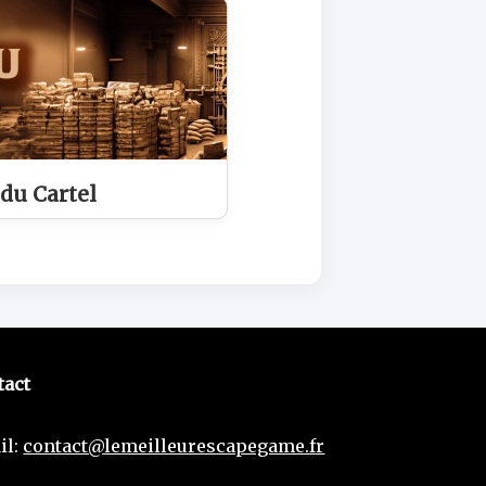
 du Cartel
tact
il:
contact@lemeilleurescapegame.fr