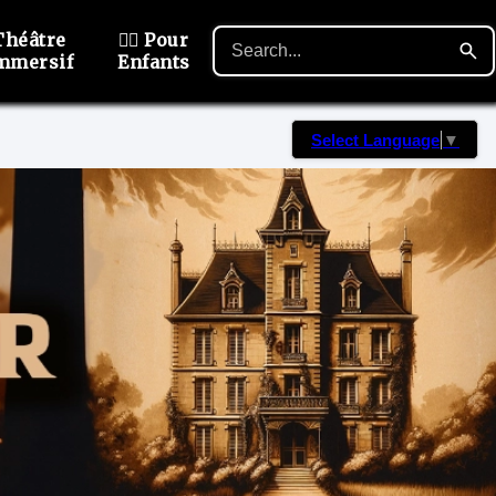
Théâtre
🙋‍♂️ Pour
mmersif
Enfants
Select Language
▼