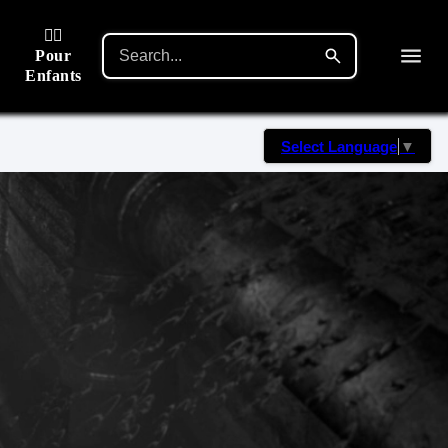
🙋‍♂️
Pour
Enfants
Select Language
▼