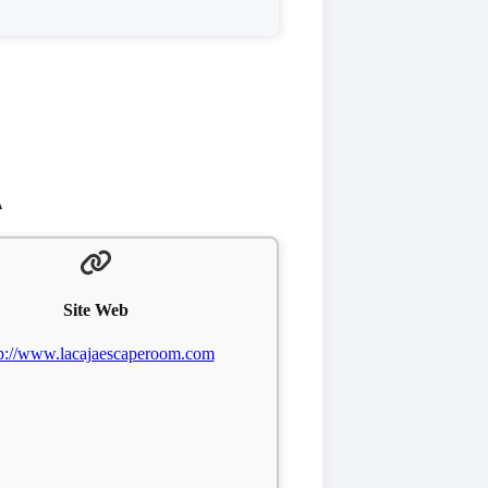
A
Site Web
tp://www.lacajaescaperoom.com