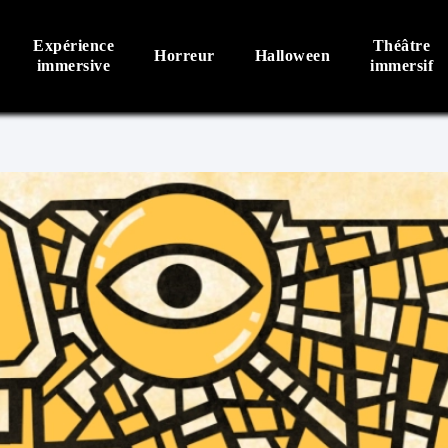
Expérience
Théâtre
Horreur
Halloween
immersive
immersif