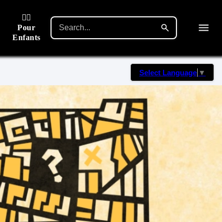
🙋‍♂️
Pour
Enfants
Select Language
▼