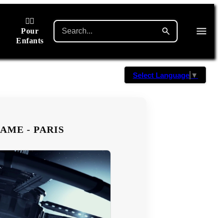
🙋‍♂️
Pour
Enfants
Select Language
▼
AME - PARIS