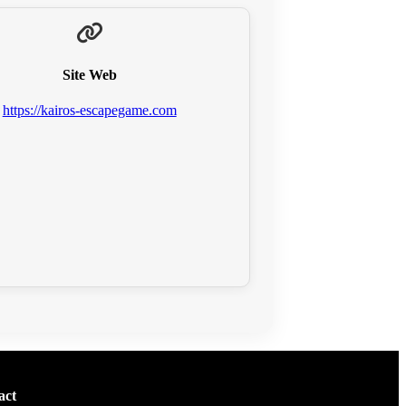
Site Web
https://kairos-escapegame.com
act