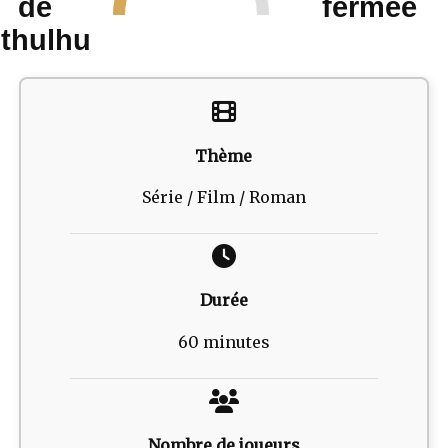
de
fermée
thulhu
Thème
Série / Film / Roman
Durée
60 minutes
Nombre de joueurs