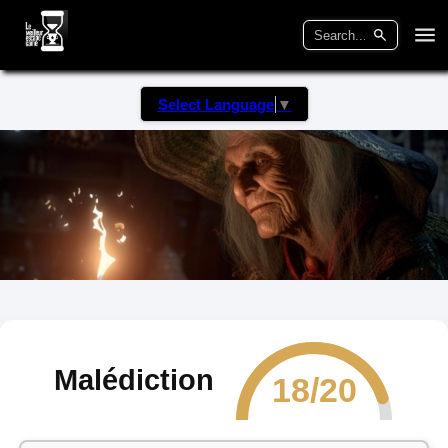
Select Language
▼
Malédiction
18/20