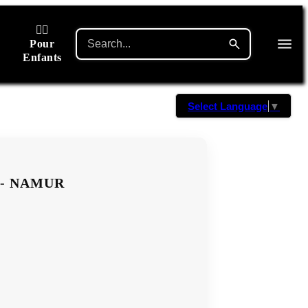
🙋‍♂️
Pour
Enfants
Select Language
▼
 - NAMUR