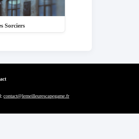
s Sorciers
act
l:
contact@lemeilleurescapegame.fr