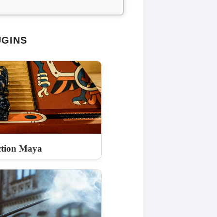
UGINS
ction Maya