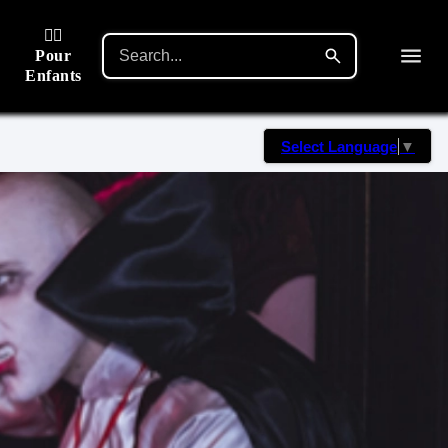
🙋‍♂️
Pour
Enfants
Select Language
▼