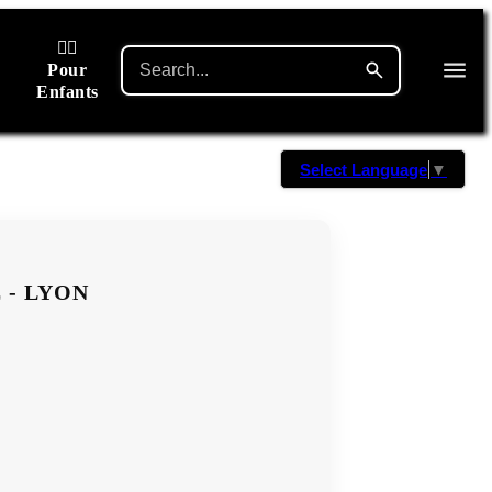
🙋‍♂️
Pour
Enfants
Select Language
▼
 - LYON