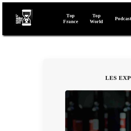
Top
Top
Podcas
France
World
LES EX