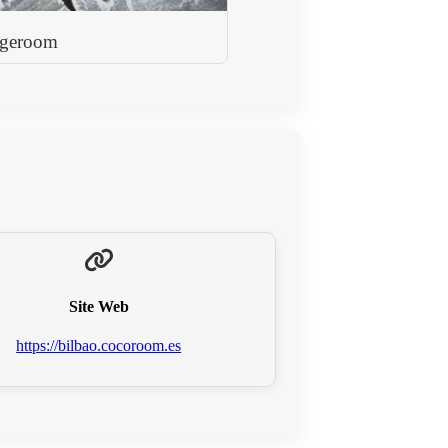
geroom
Site Web
https://bilbao.cocoroom.es