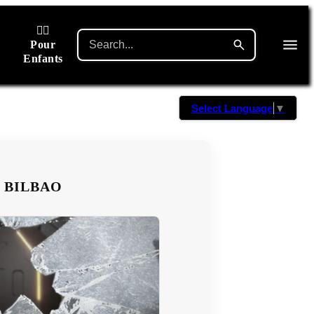
🙋‍♂️
Pour
Enfants
Select Language
▼
 BILBAO