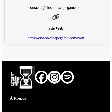
contact2@closed-escapegame.com
Site Web
https://closed-escapegame.com/lyon
À Propos