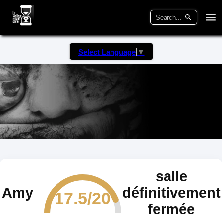
Select Language
▼
salle
Amy
définitivement
17.5/20
fermée