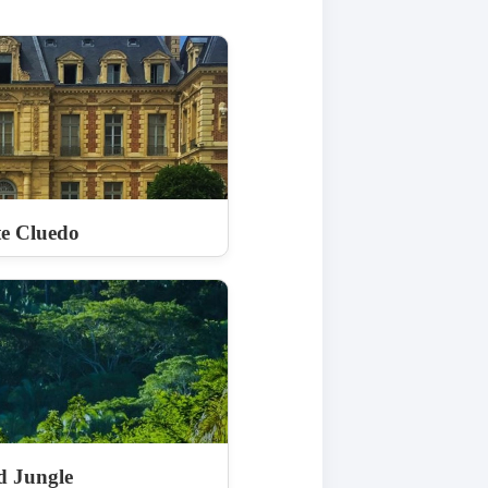
e Cluedo
d Jungle