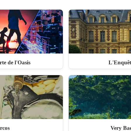
te de l'Oasis
L'Enquêt
rcos
Very Ba