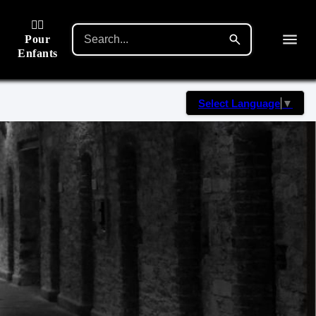
🙋‍♂️
Pour
Enfants
Select Language
▼