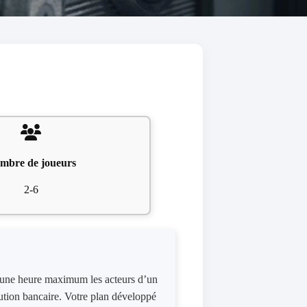
mbre de joueurs
2-6
d’une​ ​heure​ ​maximum​ ​les​ ​acteurs d’un​ ​
tution​ ​bancaire​​. Votre​ ​plan​ ​développé​ ​