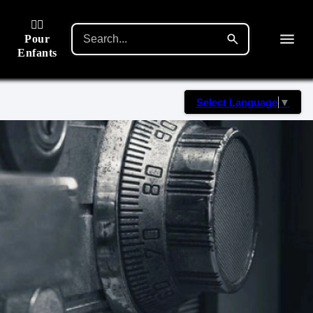
🙋‍♂️
Pour
Enfants
Select Language
▼