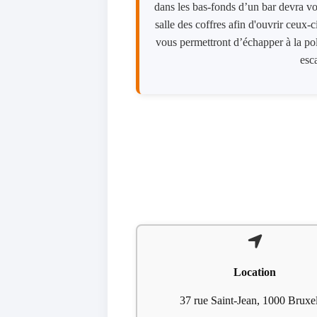
dans​ ​les​ ​bas​-​fonds​ ​d’un​ ​bar​ ​devra​ ​vou
salle​ ​des​ ​coffres​ ​afin​ ​d​'​ouvrir​ ​ceux-
​vous​ ​permettront​ ​d’échapper​ ​à​ ​la​ ​polic
escap
Location
37 rue Saint-Jean, 1000 Bruxel