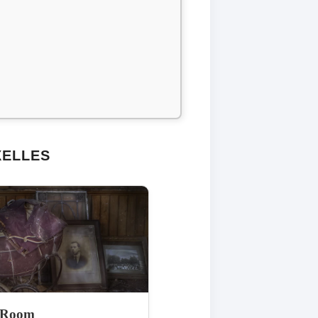
XELLES
 Room