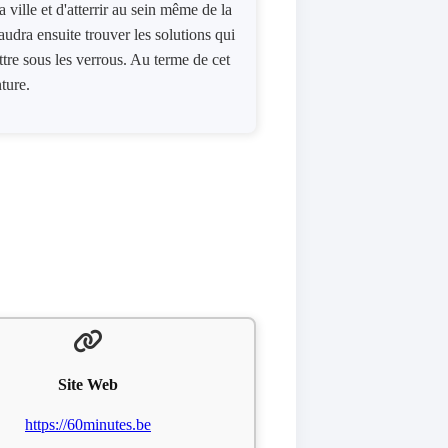
ville​ ​et​ ​d'atterrir​ ​au​ ​sein même​ ​de​ ​la​ ​
 ​faudra​ ​ensuite​ ​trouver​ ​les​ ​solutions qui​
e​ ​sous​ ​les​ ​verrous​. Au​ ​terme​ ​de​ ​cet​ ​
ture​​.
Site Web
https://60minutes.be