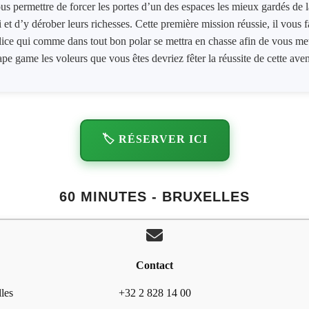
s​ ​permettre​ ​de forcer​ ​les​ ​portes​ ​d’un​ ​des​ ​espaces​ ​les​ ​mieux​ ​gardés​ ​de​ ​la​ ​
ci​ ​et​ ​d’y​ ​dérober​ ​leurs​ ​richesses. Cette​ ​première​ ​mission​ ​réussie​, ​il​ ​vous​
e​ ​qui​ ​comme​ ​dans​ ​tout​ ​bon​ ​polar​ ​se mettra​ ​en​ ​chasse​ ​afin​ ​de​ ​vous​ ​mettr
e game​ ​les​ ​voleurs​ ​que​ ​vous​ ​êtes​ ​devriez​ ​fêter​ ​la​ ​réussite​ ​de​ ​cette​ ​aven
🏷️ RÉSERVER ICI
60 MINUTES - BRUXELLES
Contact
les
+32 2 828 14 00