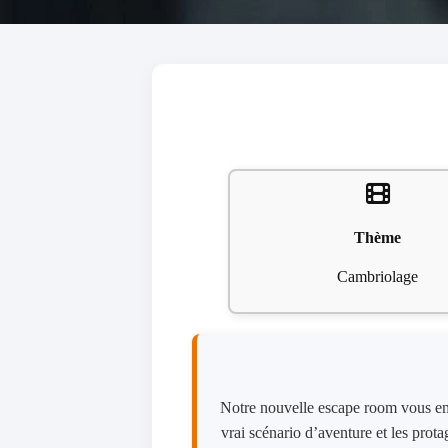
Thème
Cambriolage
Notre​ ​nouvelle​ ​escape​ ​room​ ​vous​ ​emm
vrai​ ​scénario​ ​d’aventure​ ​​et​ ​les​ ​pro