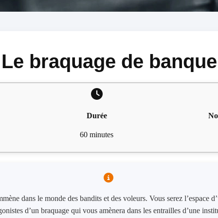
Le braquage de banque
Durée
No
60 minutes
ène​ ​dans​ ​le​ ​monde​ ​des​ ​bandits​ ​et​ ​des voleurs​​. Vous​ ​serez​ ​l’espace​ ​
tagonistes​ ​d’un​ ​braquage​ ​qui​ ​vous amènera​ ​dans​ ​les​ ​entrailles​ ​d’une​ ​insti