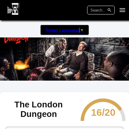
Select Language
▼
The London
16/20
Dungeon