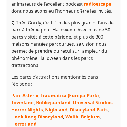
animateurs de l’excellent podcast
radioescape
dont nous avons eu l’honneur d’être les invités.
🧛Théo Gordy, c’est l’un des plus grands fans de
parc à thème pour Halloween. Avec plus de 50
parcs visités à cette période, et plus de 300
maisons hantées parcourues, sa vision nous
permet de prendre du recul sur l’ampleur du
phénomène Halloween dans les parcs
d’attractions.
Les parcs d’attractions mentionnés dans
l’épisode :
Parc Astérix
,
Traumatica (Europa-Park)
,
Toverland
,
Bobbejaanland
,
Universal Studios
Horror Nights
,
Nigloland
,
Disneyland Paris
,
Honk Kong Disneyland
,
Walibi Belgium
,
Horrorland