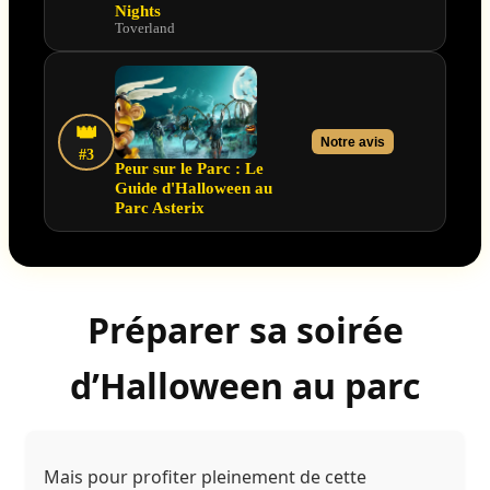
Nights
Toverland
👑
Notre avis
#3
Peur sur le Parc : Le
Guide d'Halloween au
Parc Asterix
Préparer sa soirée
d’Halloween au parc
Mais pour profiter pleinement de cette