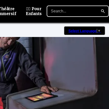
Théâtre
🙋‍♂️ Pour
mmersif
Enfants
Select Language
▼