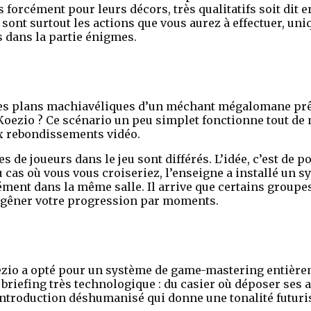
 forcément pour leurs décors, très qualitatifs soit dit 
 sont surtout les actions que vous aurez à effectuer, uni
 dans la partie énigmes.
les plans machiavéliques d’un méchant mégalomane prêt
 Koezio ? Ce scénario un peu simplet fonctionne tout d
 rebondissements vidéo.
s de joueurs dans le jeu sont différés. L’idée, c’est de p
as où vous vous croiseriez, l’enseigne a installé un s
nément dans la même salle. Il arrive que certains grou
ut gêner votre progression par moments.
zio a opté pour un système de game-mastering entièrem
briefing très technologique : du casier où déposer ses af
introduction déshumanisé qui donne une tonalité futuris