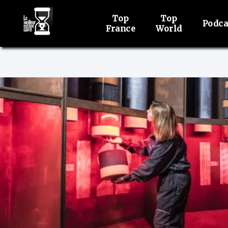
Top
Top
Podca
France
World