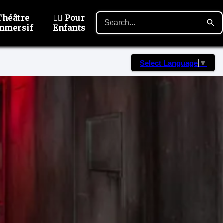
Théâtre
🙋‍♂️ Pour
mmersif
Enfants
Select Language
▼