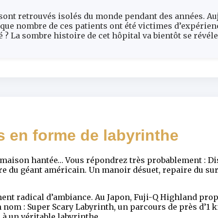
 sont retrouvés isolés du monde pendant des années. Auj
 que nombre de ces patients ont été victimes d’expérie
é ? La sombre histoire de cet hôpital va bientôt se révél
 en forme de labyrinthe
n, maison hantée… Vous répondrez très probablement : D
e du géant américain. Un manoir désuet, repaire du su
ment radical d’ambiance. Au Japon, Fuji-Q Highland pr
nom : Super Scary Labyrinth, un parcours de près d’1 km
à un véritable labyrinthe.