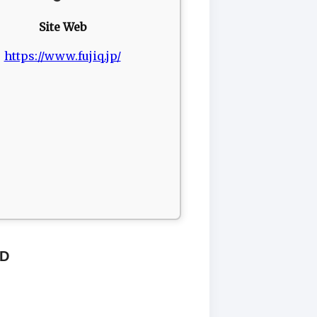
Site Web
https://www.fujiq.jp/
ND