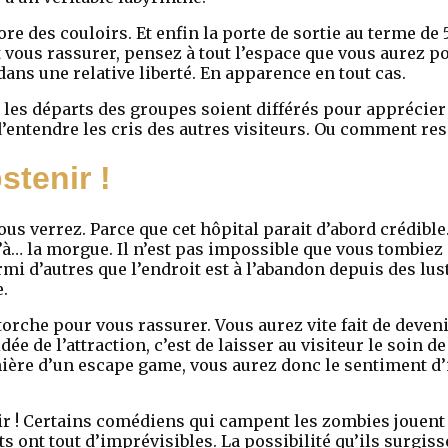
ore des couloirs. Et enfin la porte de sortie au terme d
t vous rassurer, pensez à tout l’espace que vous aurez p
dans une relative liberté. En apparence en tout cas.
que les départs des groupes soient différés pour apprécier
entendre les cris des autres visiteurs. Ou comment res
stenir !
ous verrez. Parce que cet hôpital parait d’abord crédible. 
à… la morgue. Il n’est pas impossible que vous tombiez
i d’autres que l’endroit est à l’abandon depuis des lust
e.
orche pour vous rassurer. Vous aurez vite fait de deve
ée de l’attraction, c’est de laisser au visiteur le soin 
manière d’un escape game, vous aurez donc le sentiment d
r ! Certains comédiens qui campent les zombies jouent l
 ont tout d’imprévisibles. La possibilité qu’ils surgiss