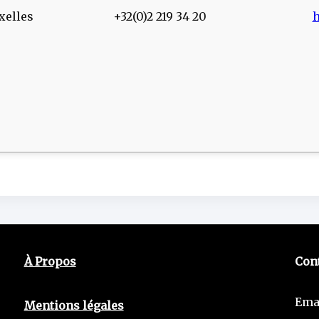
xelles
+32(0)2 219 34 20
h
À Propos
Con
Ema
Mentions légales