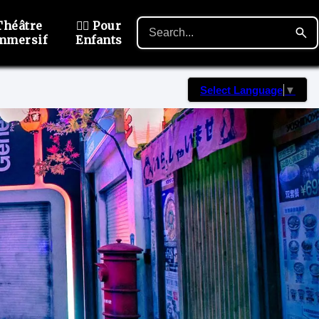
Théâtre
🙋‍♂️ Pour
mmersif
Enfants
Select Language
▼