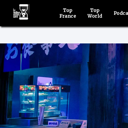
Top
Top
Podca
France
World