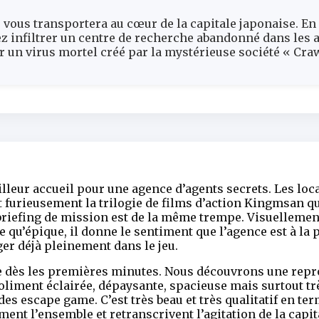
vous transportera au cœur de la capitale japonaise. En
ez infiltrer un centre de recherche abandonné dans les 
er un virus mortel créé par la mystérieuse société « Cra
leur accueil pour une agence d’agents secrets. Les loc
t furieusement la trilogie de films d’action Kingmsan qu
e briefing de mission est de la même trempe. Visuelle
qu’épique, il donne le sentiment que l’agence est à la po
er déjà pleinement dans le jeu.
le dès les premières minutes. Nous découvrons une rep
 joliment éclairée, dépaysante, spacieuse mais surtout t
des escape game. C’est très beau et très qualitatif en t
ment l’ensemble et retranscrivent l’agitation de la capi