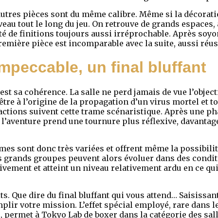
 autres pièces sont du même calibre. Même si la décoratio
veau tout le long du jeu. On retrouve de grands espaces,
ité de finitions toujours aussi irréprochable. Après soy
emière pièce est incomparable avec la suite, aussi réuss
peccable, un final bluffant
st sa cohérence. La salle ne perd jamais de vue l’objectif
être à l’origine de la propagation d’un virus mortel et 
ctions suivent cette trame scénaristique. Après une phas
on, l’aventure prend une tournure plus réflexive, davantag
mes sont donc très variées et offrent même la possibilit
Les grands groupes peuvent alors évoluer dans des condit
ivement et atteint un niveau relativement ardu en ce qu
s. Que dire du final bluffant qui vous attend… Saisissant 
emplir votre mission. L’effet spécial employé, rare dans
 permet à Tokyo Lab de boxer dans la catégorie des sall