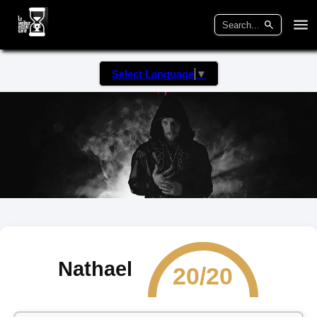
Select Language
▼
Nathael
20/20