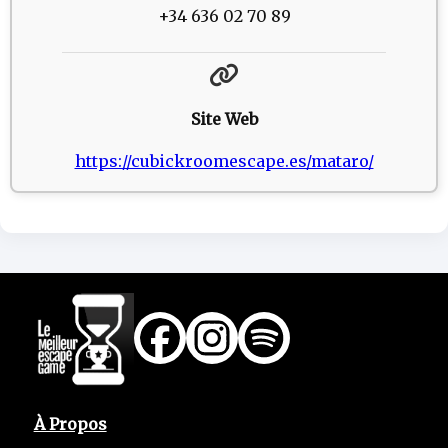
+34 636 02 70 89
Site Web
https://cubickroomescape.es/mataro/
À Propos