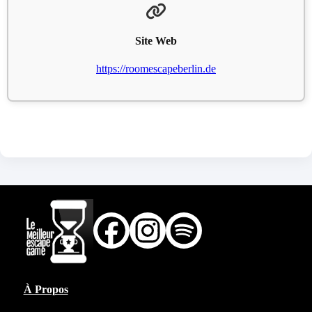
Site Web
https://roomescapeberlin.de
À Propos