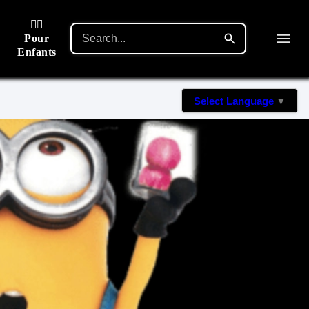
🙋‍♂️
Pour
Enfants
Select Language
▼