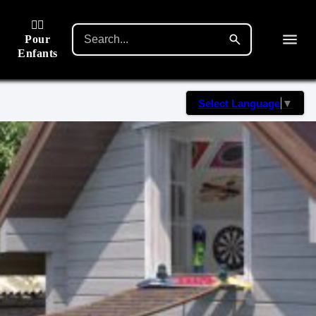
🙋‍♂️
Pour
Enfants
Select Language
▼