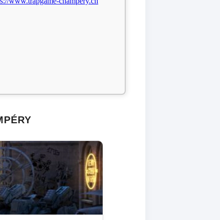
ps://www.trapgame-champery.ch
MPÉRY