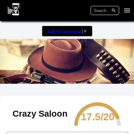
Select Language
▼
Crazy Saloon
17.5/20