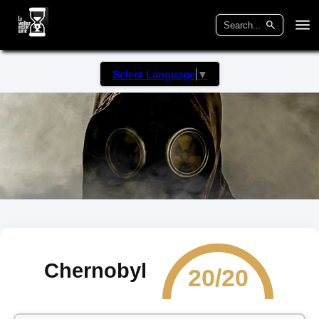
Select Language
▼
Chernobyl
20/20