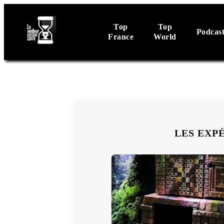
Top
Top
Podcas
France
World
LES EXP