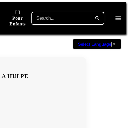
🙋‍♂️
Pour
Enfants
Select Language
▼
LA HULPE