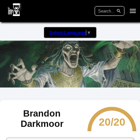
Select Language
▼
Brandon
20/20
Darkmoor