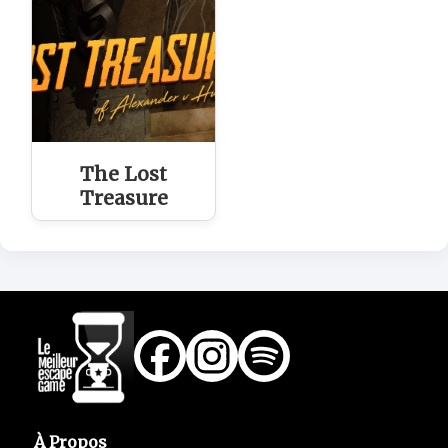
The Lost
Treasure
À Propos