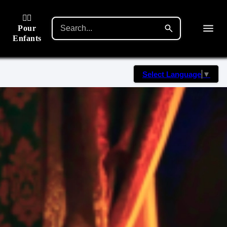
🙋‍♂️
Pour
Enfants
Select Language
▼