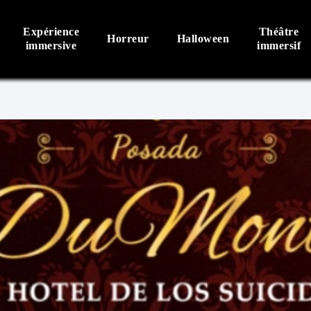
Expérience
Théâtre
Horreur
Halloween
immersive
immersif