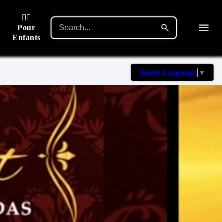
🙋‍♂️
Pour
Enfants
Select Language
▼